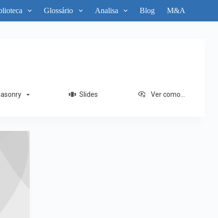
blioteca
Glossário
Analisa
Blog
M&A
sonry
Slides
Ver como...