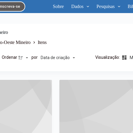
Sobre
Dados
Pesquisas
Bi
Inscreva-se
eiro
o-Oeste Mineiro
Itens
Ordenar
por
Visualização:
Data de criação
Ma