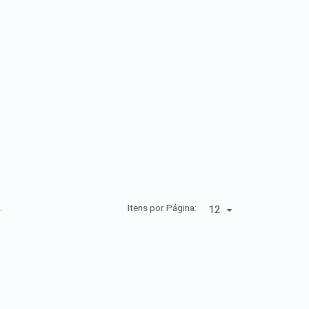
.
Itens por Página: