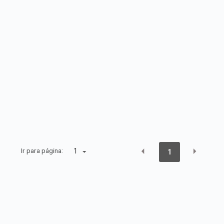
Ir para página:
1
1