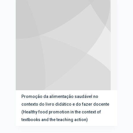
e
r
s
d
u
e
l
n
t
a
a
ç
d
ã
o
o
s
e
d
v
a
i
l
s
i
u
s
a
t
l
a
i
d
z
e
Promoção da alimentação saudável no
a
i
contexto do livro didático e do fazer docente
ç
t
ã
(Healthy food promotion in the context of
e
o
n
textbooks and the teaching action)
s