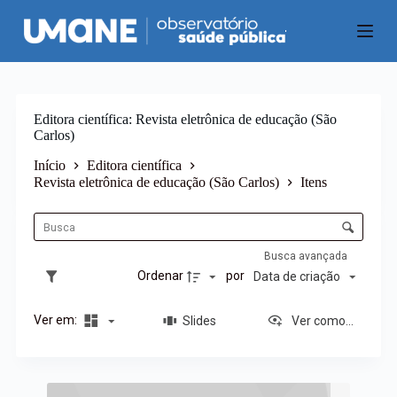
P
u
l
a
r
p
a
Editora científica
Revista eletrônica de educação (São
r
Carlos)
a
o
Início
Editora científica
c
Revista eletrônica de educação (São Carlos)
Itens
o
L
n
i
C
t
s
o
e
t
ú
n
Busca avançada
a
d
t
Ordenar
por
Data de criação
d
o
r
e
o
i
Ver em:
Slides
Ver como...
l
t
e
e
d
n
e
R
s
o