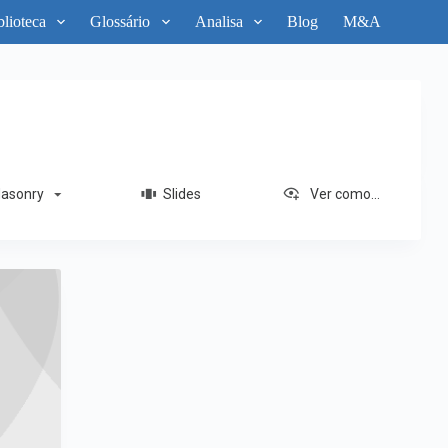
blioteca
Glossário
Analisa
Blog
M&A
sonry
Slides
Ver como...