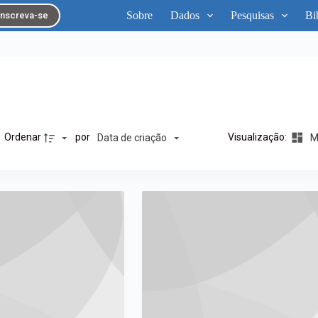
Sobre
Dados
Pesquisas
Bi
Inscreva-se
Ordenar
por
Visualização:
Data de criação
Ma