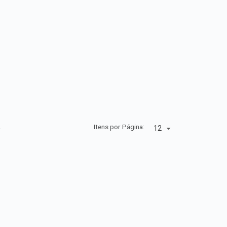
.
Itens por Página: