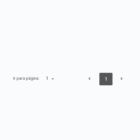
Ir para página:
1
1