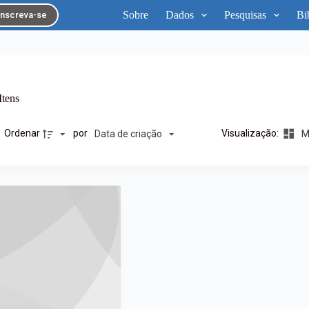
Sobre
Dados
Pesquisas
Bi
Inscreva-se
Itens
Ordenar
por
Visualização:
Data de criação
Ma