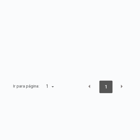
Ir para página:
1
1