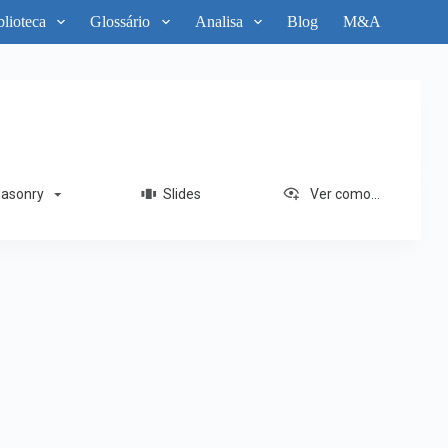
blioteca
Glossário
Analisa
Blog
M&A
sonry
Slides
Ver como...