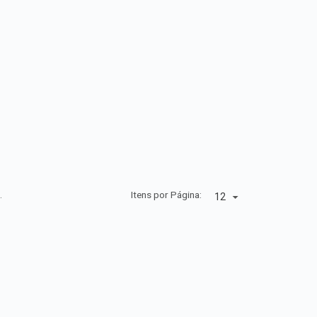
.
Itens por Página: