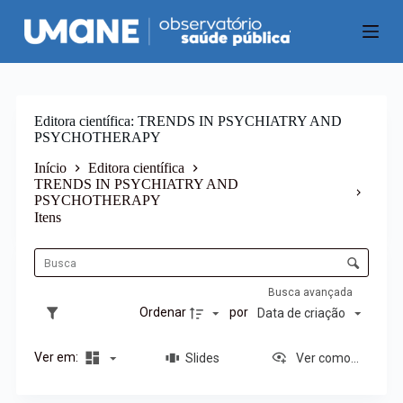
P
u
l
a
r
p
a
Editora científica
TRENDS IN PSYCHIATRY AND
r
PSYCHOTHERAPY
a
o
Início
Editora científica
c
TRENDS IN PSYCHIATRY AND
o
PSYCHOTHERAPY
n
Itens
t
L
e
i
C
ú
s
o
d
t
o
n
Busca avançada
a
t
Ordenar
por
Data de criação
d
r
e
o
i
Ver em:
Slides
Ver como...
l
t
e
e
d
n