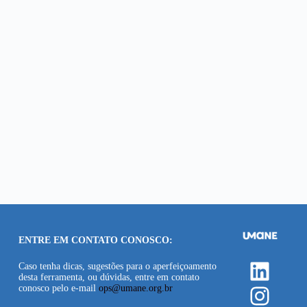
ENTRE EM CONTATO CONOSCO:
Linke
Caso tenha dicas, sugestões para o aperfeiçoamento
desta ferramenta, ou dúvidas, entre em contato
Insta
conosco pelo e-mail
ops@umane.org.br