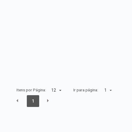
Itens por Página:
Ir para página:
1
1