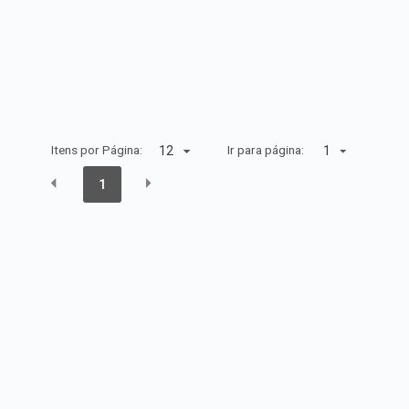
Itens por Página:
Ir para página:
1
1