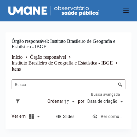
P
u
l
a
r
p
a
Órgão responsável
Instituto Brasileiro de Geografia e
r
Estatística - IBGE
a
o
Início
Órgão responsável
c
Instituto Brasileiro de Geografia e Estatística - IBGE
o
Itens
n
L
t
i
C
e
s
ú
o
t
d
n
Busca avançada
a
o
t
Ordenar
por
Data de criação
d
r
e
o
i
Ver em:
Slides
Ver como...
l
t
e
e
d
n
e