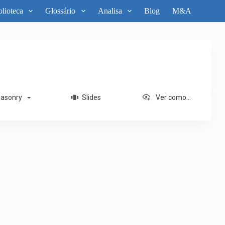
blioteca
Glossário
Analisa
Blog
M&A
sonry
Slides
Ver como...