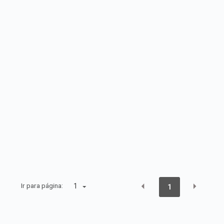
Ir para página:
1
1