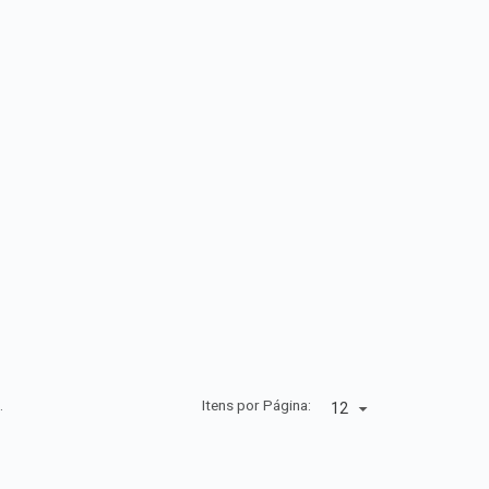
.
Itens por Página: