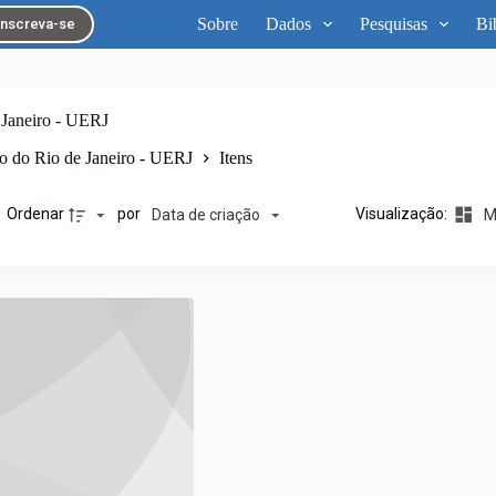
Sobre
Dados
Pesquisas
Bi
Inscreva-se
 Janeiro - UERJ
o do Rio de Janeiro - UERJ
Itens
Ordenar
por
Visualização:
Data de criação
Ma