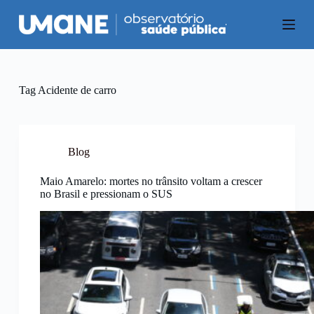
P
u
l
a
r
p
a
Tag
Acidente de carro
r
a
o
c
o
Blog
n
t
Maio Amarelo: mortes no trânsito voltam a crescer
e
no Brasil e pressionam o SUS
ú
d
o