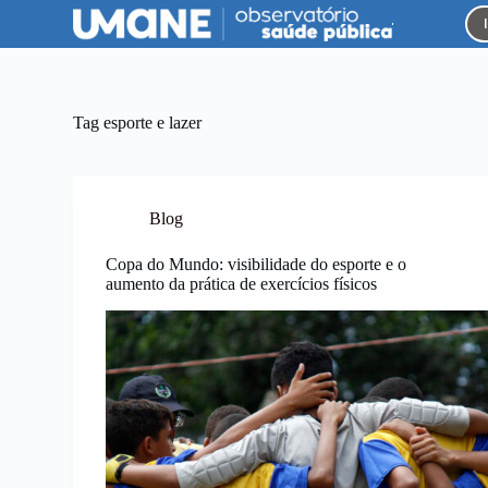
P
u
l
a
r
p
Tag
esporte e lazer
a
r
a
o
c
Blog
o
n
Copa do Mundo: visibilidade do esporte e o
t
aumento da prática de exercícios físicos
e
ú
d
o