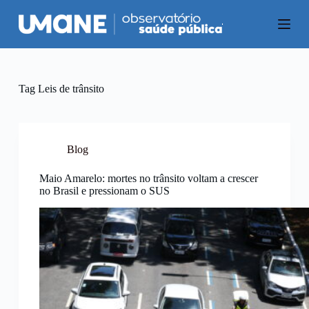
P
u
l
a
r
p
a
Tag
Leis de trânsito
r
a
o
c
o
Blog
n
t
Maio Amarelo: mortes no trânsito voltam a crescer
e
no Brasil e pressionam o SUS
ú
d
o