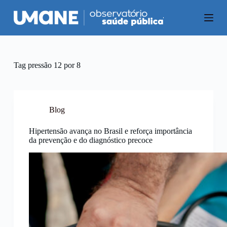
P
u
l
a
r
p
a
Tag
pressão 12 por 8
r
a
o
c
o
Blog
n
t
Hipertensão avança no Brasil e reforça importância
e
da prevenção e do diagnóstico precoce
ú
d
o