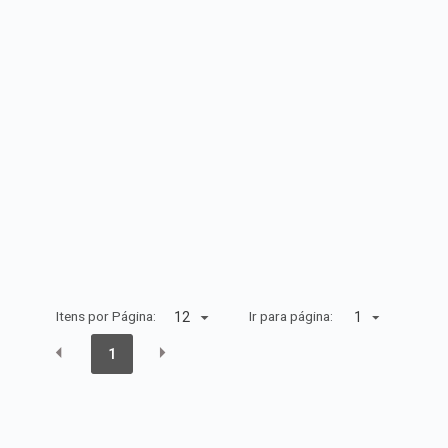
Itens por Página:
Ir para página:
1
1